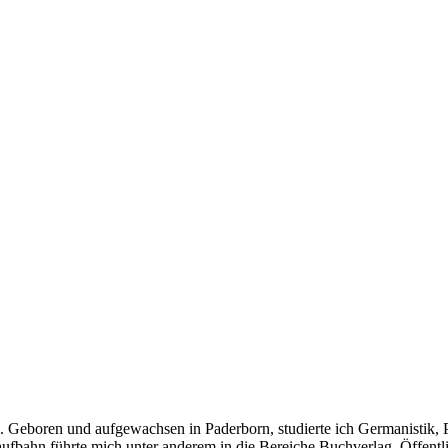
lin. Geboren und aufgewachsen in Paderborn, studierte ich Germanistik, 
fbahn führte mich unter anderem in die Bereiche Buchverlag, Öffentli