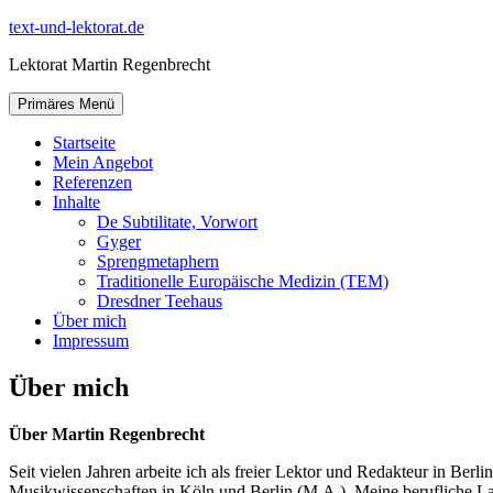
Zum
text-und-lektorat.de
Inhalt
Lektorat Martin Regenbrecht
springen
Primäres Menü
Startseite
Mein Angebot
Referenzen
Inhalte
De Subtilitate, Vorwort
Gyger
Sprengmetaphern
Traditionelle Europäische Medizin (TEM)
Dresdner Teehaus
Über mich
Impressum
Über mich
Über Martin Regenbrecht
Seit vielen Jahren arbeite ich als freier Lektor und Redakteur in Ber
Musikwissenschaften in Köln und Berlin (M.A.). Meine berufliche Lau